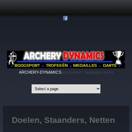
Overslaan en naar de inhoud gaan
ARCHERY-DYNAMICS
BOOGSPORT - TROFEEËN - DARTS
Doelen, Staanders, Netten
...