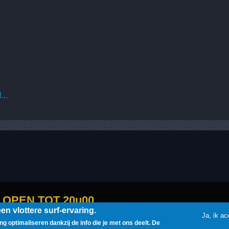
...
OPEN TOT 20u00
n vlottere surf-ervaring.
Ja, ik ac
g optimaliseren dankzij de info die je met ons deelt. De
XIV