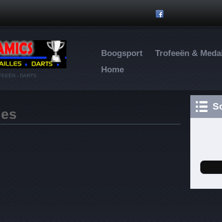
Overslaan en naar de inhoud gaan
Boogsport
Trofeeën & Medai
Home
EEËN - DARTS
S
les