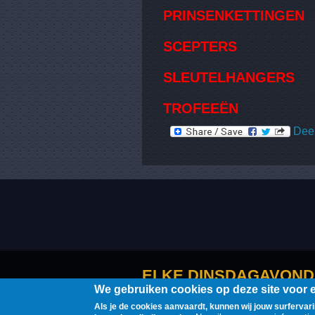
PRINSENKETTINGEN
SCEPTERS
SLEUTELHANGERS
TROFEEËN
Deel
ELKE DINSDAGAVOND 
We gebruiken cookies op deze site voor ee
Als je de cookies aanvaardt, kunnen wij jouw surfervarin
Webdesign & hosting by
GMFOX.(c)om
MMI-MMX